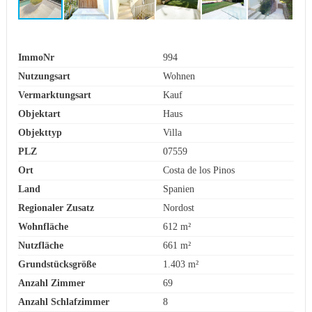
ImmoNr
994
Nutzungsart
Wohnen
Vermarktungsart
Kauf
Objektart
Haus
Objekttyp
Villa
PLZ
07559
Ort
Costa de los Pinos
Land
Spanien
Regionaler Zusatz
Nordost
Wohnfläche
612 m²
Nutzfläche
661 m²
Grundstücksgröße
1.403 m²
Anzahl Zimmer
69
Anzahl Schlafzimmer
8