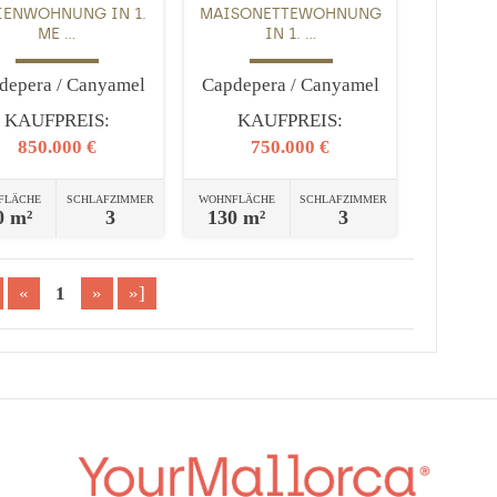
IENWOHNUNG IN 1.
MAISONETTEWOHNUNG
ME ...
IN 1. ...
depera / Canyamel
Capdepera / Canyamel
KAUFPREIS:
KAUFPREIS:
850.000 €
750.000 €
FLÄCHE
SCHLAFZIMMER
WOHNFLÄCHE
SCHLAFZIMMER
0 m²
3
130 m²
3
«
1
»
»]