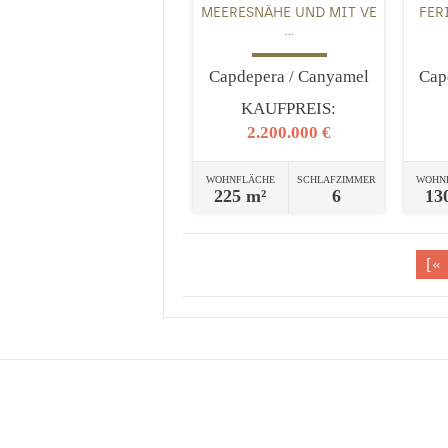
MEERESNÄHE UND MIT VE
FER
...
Capdepera / Canyamel
Cap
KAUFPREIS:
2.200.000 €
WOHNFLÄCHE
SCHLAFZIMMER
WOHN
225 m²
6
13
[«