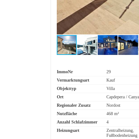
ImmoNr
29
Vermarktungsart
Kauf
Objekttyp
Villa
Ort
Capdepera / Cany
Regionaler Zusatz
Nordost
Nutzfläche
468 m²
Anzahl Schlafzimmer
4
Heizungsart
Zentralheizung,
Fußbodenheizung