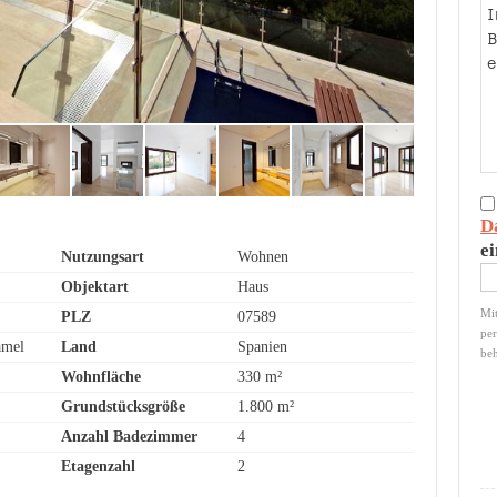
D
e
Nutzungsart
Wohnen
Objektart
Haus
Mit
PLZ
07589
per
amel
Land
Spanien
beh
Wohnfläche
330 m²
Grundstücksgröße
1.800 m²
Anzahl Badezimmer
4
Etagenzahl
2